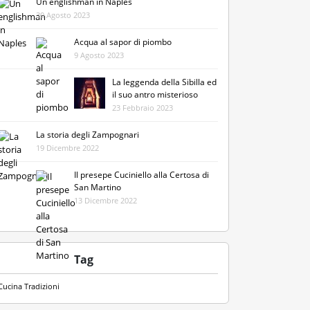
Un englishman in Naples
30 Agosto 2023
Acqua al sapor di piombo
9 Agosto 2023
La leggenda della Sibilla ed
il suo antro misterioso
23 Febbraio 2023
La storia degli Zampognari
19 Dicembre 2022
Il presepe Cuciniello alla Certosa di
San Martino
13 Dicembre 2022
Tag
Cucina
Tradizioni