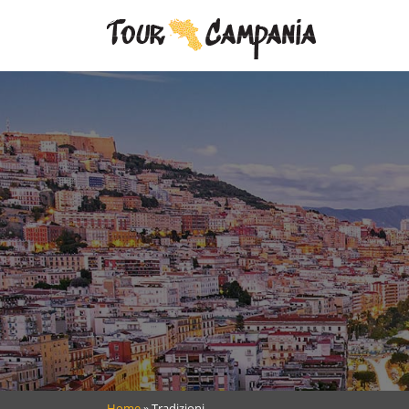
+39 349 469 8906
Home
»
Tradizioni