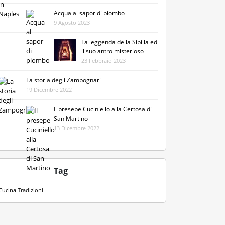
Acqua al sapor di piombo
9 Agosto 2023
La leggenda della Sibilla ed
il suo antro misterioso
23 Febbraio 2023
La storia degli Zampognari
19 Dicembre 2022
Il presepe Cuciniello alla Certosa di
San Martino
13 Dicembre 2022
Tag
Cucina
Tradizioni