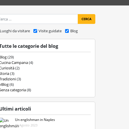
ca
Luoghi da visitare
Visite guidate
Blog
Tutte le categorie del blog
Blog
(29)
Cucina Campana
(4)
Curiosità
(2)
Storia
(3)
Tradizioni
(3)
vBlog
(6)
Senza categoria
(8)
Ultimi articoli
Un englishman in Naples
30 Agosto 2023