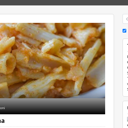
Cer
ioni
na