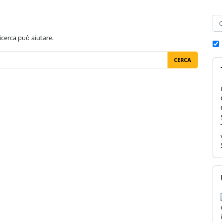
Cer
HOME
CHI SONO
VISITE GUIDATE
LUOGH
cerca può aiutare.