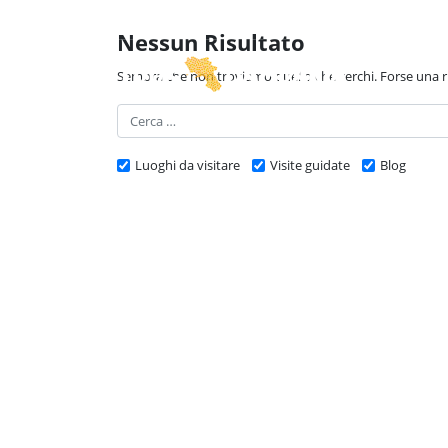
+39 349 469 8906
Nessun Risultato
Sembra che non troviamo quello che cerchi. Forse una ri
Cerca
Luoghi da visitare
Visite guidate
Blog