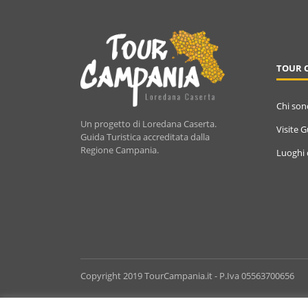
TOUR 
Chi son
Un progetto di Loredana Caserta.
Visite 
Guida Turistica accreditata dalla
Regione Campania.
Luoghi 
Copyright 2019 TourCampania.it - P.Iva 05563700656