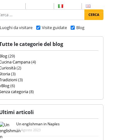
Cerca
Contatti
Italiano
English
ca
I DA VISITARE
CURIOSITÀ
TRADIZIONI
BLOG
Luoghi da visitare
Visite guidate
Blog
Tutte le categorie del blog
Blog
(29)
Cucina Campana
(4)
Curiosità
(2)
Storia
(3)
Tradizioni
(3)
vBlog
(6)
Senza categoria
(8)
Ultimi articoli
Un englishman in Naples
30 Agosto 2023