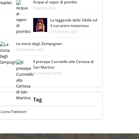
Acqua al sapor di piombo
9 Agosto 2023
La leggenda della Sibilla ed
il suo antro misterioso
23 Febbraio 2023
La storia degli Zampognari
19 Dicembre 2022
Il presepe Cuciniello alla Certosa di
San Martino
13 Dicembre 2022
Tag
Cucina
Tradizioni