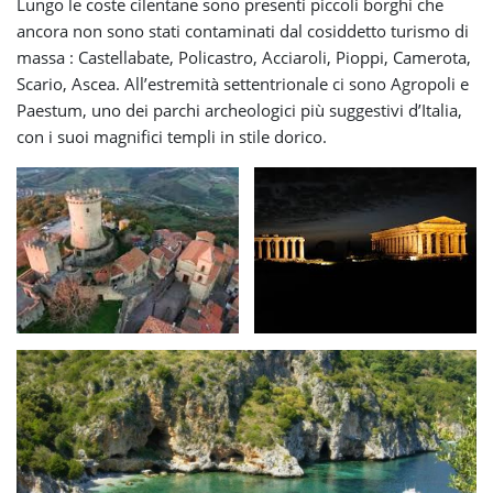
Lungo le coste cilentane sono presenti piccoli borghi che
ancora non sono stati contaminati dal cosiddetto turismo di
massa : Castellabate, Policastro, Acciaroli, Pioppi, Camerota,
Scario, Ascea. All’estremità settentrionale ci sono Agropoli e
Paestum, uno dei parchi archeologici più suggestivi d’Italia,
con i suoi magnifici templi in stile dorico.